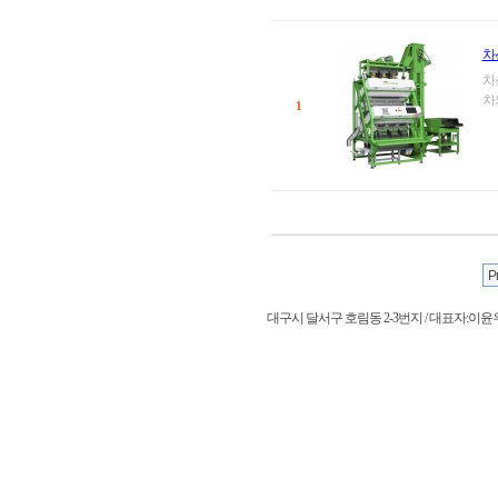
차
차
차
1
대구시 달서구 호림동 2-3번지 / 대표자:이윤우 / 사업자등