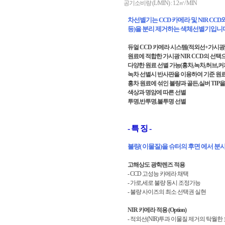
공기소비량 (L/MIN) : 1.2㎡/ MIN
차선별기는 CCD 카메라 및 NIR CC
등)을 분리 제거하는 색체선별기입니다
듀얼 CCD 카메라 시스템(적외선+가시광
원료에 적합한 가시광 NIR CCD의 선택
다양한 원료 선별 가능(홍차,녹차,허브,커피
녹차 선별시 반사판을 이용하여 기준 원
홍차 원료에 섞인 불량과 골든,실버 TIP
색상과 명암에 따른 선별
투명,반투명,불투명 선별
- 특 징 -
불량( 이물질)을 슈터의 후면 에서 분
고해상도 광학렌즈 적용
- CCD 고성능 카메라 채택
- 가로,세로 불량 동시 조정가능
- 불량 사이즈의 최소 선택권 실현
NIR 카메라 적용 (Option)
- 적외선(NIR)투과 이물질 제거의 탁월한