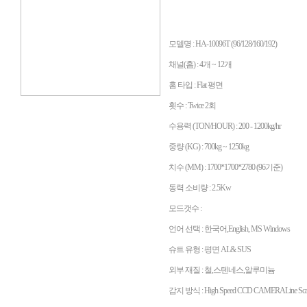
모델명 : HA-10096T (96/128/160/192)
채널(홈) : 4개 ~ 12개
홈 타입 : Flat 평면
횟수 : Twice 2회
수용력 (TON/HOUR) : 200 - 1200kg/hr
중량 (KG) : 700kg ~ 1250kg
치수 (MM) : 1700*1700*2780 (96기준)
동력 소비량 : 2.5Kw
모드갯수 :
언어 선택 : 한국어,English, MS Windows
슈트 유형 : 평면 AL& SUS
외부 재질 : 철,스텐네스,알루미늄
감지 방식 : High Speed CCD CAMERALine Scan