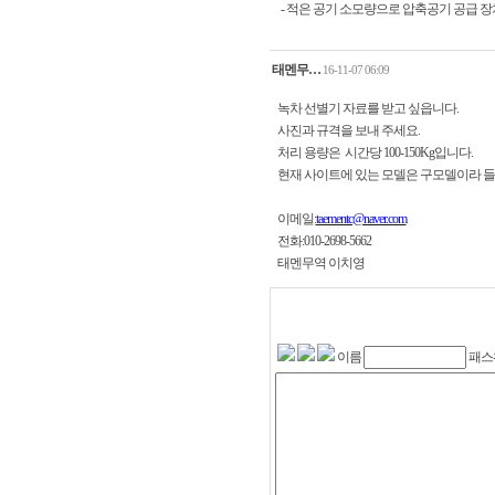
- 적은 공기 소모량으로 압축공기 공급 장
태멘무…
16-11-07 06:09
녹차 선별기 자료를 받고 싶읍니다.
사진과 규격을 보내 주세요.
처리 용량은 시간당 100-150Kg입니다.
현재 사이트에 있는 모델은 구모델이라 들
이메일:
taementc@naver.com
전화:010-2698-5662
태멘무역 이치영
이름
패스