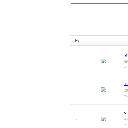
No
풀
4
불량
채
소
3
프
설
SC
2
원
신은