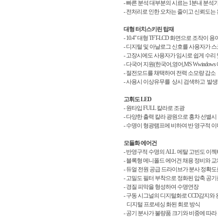
- 빠른 분석 대부분의 시료는 1분내 분석
- 전처리로 인한 오차는 줄이고 신뢰도는
대형 터치스키린 탑재
- 10.4" 대형 TFT-LCD 화면으로 조작이 용
- 디지털 및 아날로그 신호를 사용자가 
- 고장시에도 사용자가 임시로 쉽게 수리 
- 다국어 지원(한국어,영어,MS Wwindo
- 절전모드를 채택하여 전력 소모량 감소
- 사용시 이상유무를 상시 검색하고 발
고휘도 LED
- 원타입 FULL 칼라로 조광
- 다양한 출력 칼라 광원으로 홍차 선별시 
- 수명이 형광램프에 비하여 반 영구적 이
모듈화 에어건
- 반영구적 수명의 ALL 메탈 고빈도 이젝타
- 블록형 메니폴드 에어건 채용 정비와 교
- 듀얼 전원 공급 드라이브가 분사 정확
- 고밀도 필터 부착으로 정화된 압축 공기
- 경질 피막을 형성하여 수명연장
- 구동 시그널의 디지털화로 CCD감지
디지털 프로세싱 화된 회로 방식
- 공기 분사가 불량품 크기와 비중에 따라