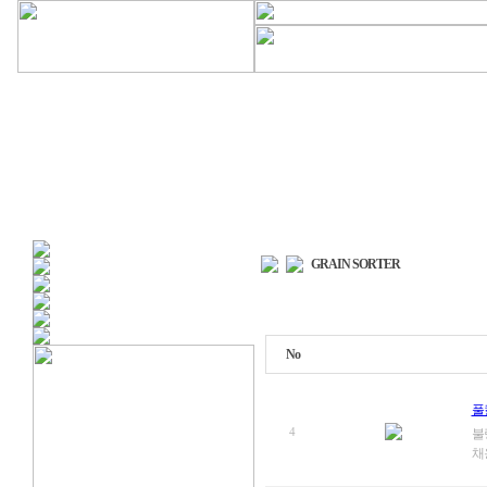
회사소개
/
선별기정보
GRAIN SORTER
No
풀
4
불량
채