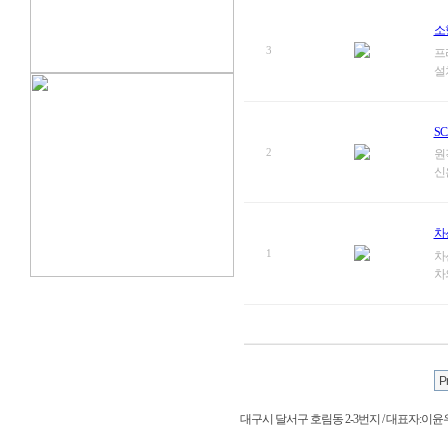
소
3
프
설
SC
2
원
신은
차
1
차
차
대구시 달서구 호림동 2-3번지 / 대표자:이윤우 / 사업자등